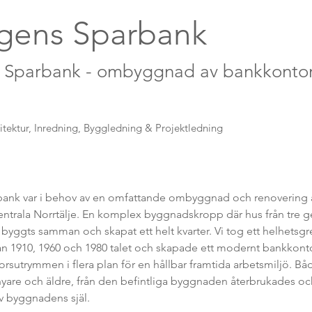
gens Sparbank
 Sparbank - ombyggnad av bankkontor
itektur, Inredning, Byggledning & Projektledning
ank var i behov av en omfattande ombyggnad och renovering av
entrala Norrtälje. En komplex byggnadskropp där hus från tre g
 byggts samman och skapat ett helt kvarter. Vi tog ett helhetsgr
n 1910, 1960 och 1980 talet och skapade ett modernt bankkont
orsutrymmen i flera plan för en hållbar framtida arbetsmiljö. B
yare och äldre, från den befintliga byggnaden återbrukades och h
v byggnadens själ.