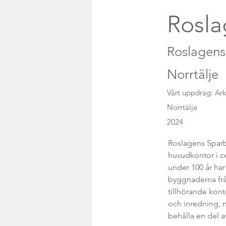
Rosla
Roslagens
Norrtälje
Vårt uppdrag: Ark
Norrtälje
2024
Roslagens Sparb
huvudkontor i c
under 100 år har
byggnaderna frå
tillhörande kont
och inredning, n
behålla en del a