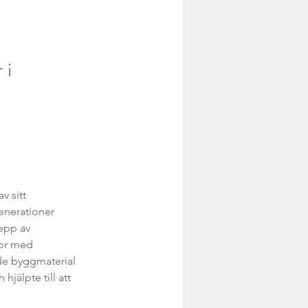
 i
 sitt 
enerationer 
epp av 
or med 
åde byggmaterial 
jälpte till att 