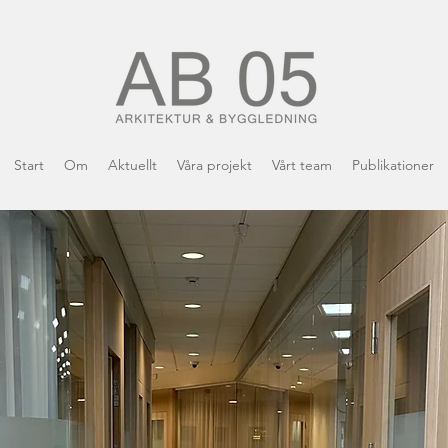
Start
Om
Aktuellt
Våra projekt
Vårt team
Publikationer