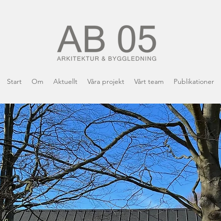
Start
Om
Aktuellt
Våra projekt
Vårt team
Publikationer