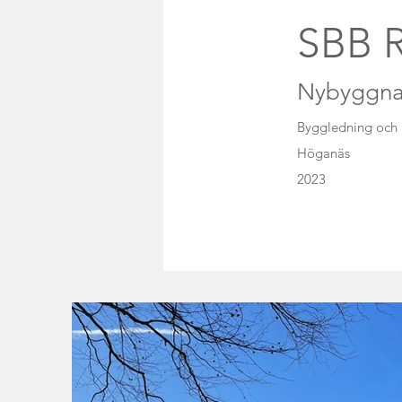
SBB R
Nybyggnati
Byggledning och 
Höganäs
2023